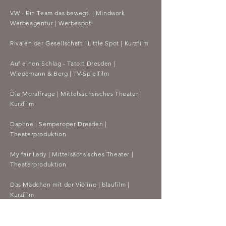
VW - Ein Team das bewegt. | Mindwork
Werbeagentur | Werbespot
Rivalen der Gesellschaft | Little Spot | Kurzfilm
Auf einen Schlag - Tatort Dresden |
Wiedemann & Berg | TV-Spielfilm
Die Moralfrage | Mittelsächsisches Theater
|
Kurzfilm
Daphne | Semperoper Dresden
|
Theaterproduktion
My fair Lady
| Mittelsächsisches Theater
|
Theaterproduktion
Das Mädchen mit der Violine
| blaufilm
|
Kurzfilm
Herz aus Silber - Die NotenDealer
|
NotenDealer Records
| Musikvideo