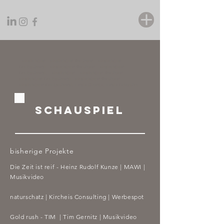
- Moderation - Moderation Sachsen - Moderation
Deutschland - Moderatorin Sachsen - Moderatorin
Deutschland, - Moderation - Moderation Sachsen -
Moderation Deutschland - Moderatorin Sachsen -
Moderatorin Deutschland, Linda Gernitz, Linda Drescher
sCHAUSPIEL
bisherige Projekte
Die Zeit ist reif - Heinz
Rudolf Kunze | MAWI |
Musikvideo
naturschatz | Kircheis Consulting | Werbespot
Gold rush - TIM | Tim Gernitz
|
Musikvideo