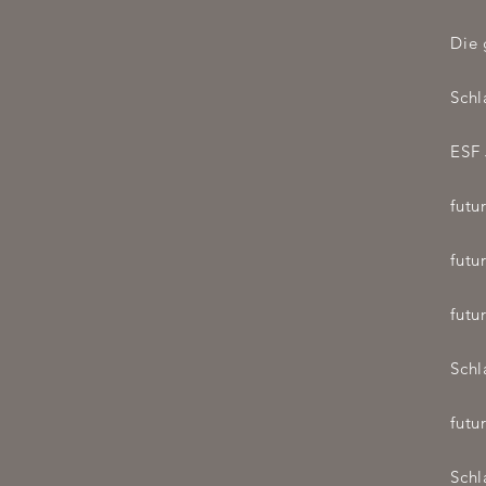
Die 
Schl
ESF 
futu
futu
futu
Schl
futu
Schl