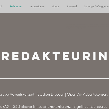
ch
Referenzen
Impressionen
Videos
Showreel
bisherige Auftraggebe
- Moderation - Moderation Sachsen - Moderation Deutschland - Mo
Moderation - Moderation Sachsen - Moderation Deutschland - Mode
Linda Gernitz, Linda Drescher
reDAKTEURI
große Adventskonzert - Stadion Dresden | Open-Air-Adventskonzert
reSAX - Sächsische Innovationskonferenz | significant.pictures