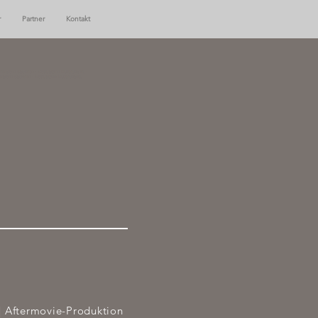
r
Partner
Kontakt
deratorin Sachsen - Moderatorin Deutschland, -
ratorin Sachsen - Moderatorin Deutschland,
N
 | Aftermovie-Produktion