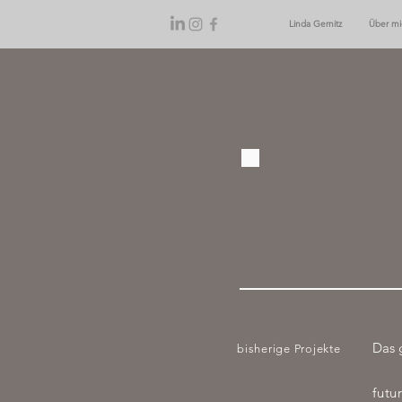
Linda Gernitz
Über mi
Das 
bisherige Projekte
futu