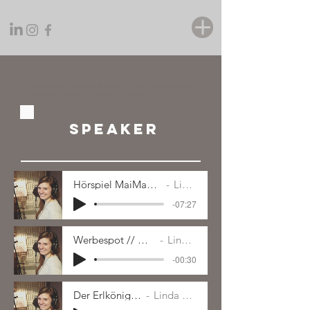
- Moderation - Moderation Saxony - Moderation Germany
- Moderator Saxony - Moderator Germany
SPEAKER
Hörspiel MaiMap "Weihnachten in Dresden"
Linda Drescher
-07:27
Werbespot // New Sealand Festival
Linda Drescher
-00:30
Der Erlkönig - gelesen
Linda Drescher